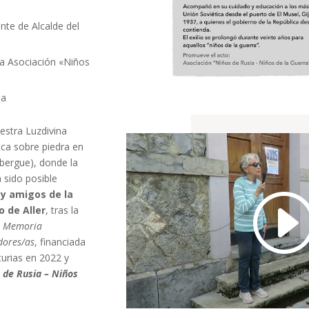
te de Alcalde del
la Asociación «Niños
na
estra Luzdivina
ca sobre piedra en
lbergue), donde la
a sido posible
 y amigos de la
 de Aller
, tras la
la Memoria
dores/as
, financiada
turias en 2022 y
 de Rusia – Niños