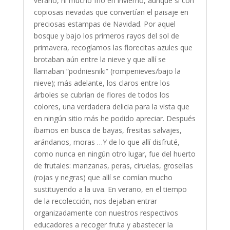
verano, ni mucho frío en invierno, aunque sí con
copiosas nevadas que convertían el paisaje en
preciosas estampas de Navidad. Por aquel
bosque y bajo los primeros rayos del sol de
primavera, recogíamos las florecitas azules que
brotaban aún entre la nieve y que allí se
llamaban “podniesniki” (rompenieves/bajo la
nieve); más adelante, los claros entre los
árboles se cubrían de flores de todos los
colores, una verdadera delicia para la vista que
en ningún sitio más he podido apreciar. Después
íbamos en busca de bayas, fresitas salvajes,
arándanos, moras …Y de lo que allí disfruté,
como nunca en ningún otro lugar, fue del huerto
de frutales: manzanas, peras, ciruelas, grosellas
(rojas y negras) que allí se comían mucho
sustituyendo a la uva. En verano, en el tiempo
de la recolección, nos dejaban entrar
organizadamente con nuestros respectivos
educadores a recoger fruta y abastecer la