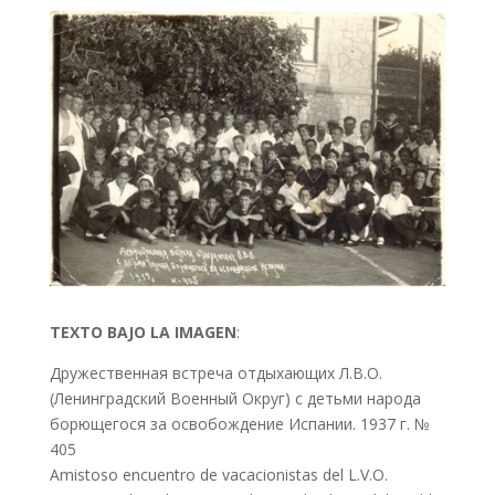
TEXTO BAJO LA IMAGEN
:
Дружественная встреча отдыхающих Л.В.О.
(Ленинградский Военный Округ) с детьми народа
борющегося за освобождение Испании. 1937 г. №
405
Amistoso encuentro de vacacionistas del L.V.O.