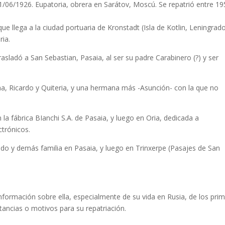
/06/1926. Eupatoria, obrera en Sarátov, Moscú. Se repatrió entre 19
e llega a la ciudad portuaria de Kronstadt (Isla de Kotlin, Leningrado
ria.
sladó a San Sebastian, Pasaia, al ser su padre Carabinero (?) y ser
 Ricardo y Quiteria, y una hermana más -Asunción- con la que no
la fábrica BIanchi S.A. de Pasaia, y luego en Oria, dedicada a
trónicos.
do y demás familia en Pasaia, y luego en Trinxerpe (Pasajes de San
información sobre ella, especialmente de su vida en Rusia, de los pri
stancias o motivos para su repatriación.