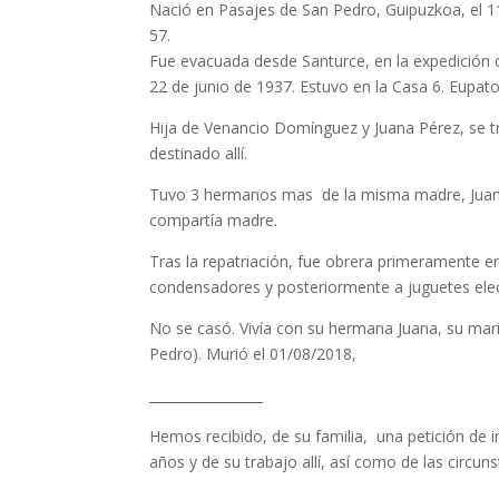
Nació en Pasajes de San Pedro, Guipuzkoa, el 11
57.
Fue evacuada desde Santurce, en la expedición qu
22 de junio de 1937. Estuvo en la Casa 6. Eupato
Hija de Venancio Domínguez y Juana Pérez, se tra
destinado allí.
Tuvo 3 hermanos mas de la misma madre, Juana,
compartía madre.
Tras la repatriación, fue obrera primeramente en 
condensadores y posteriormente a juguetes elec
No se casó. Vivía con su hermana Juana, su mari
Pedro). Murió el 01/08/2018,
_________________
Hemos recibido, de su familia, una petición de 
años y de su trabajo allí, así como de las circun