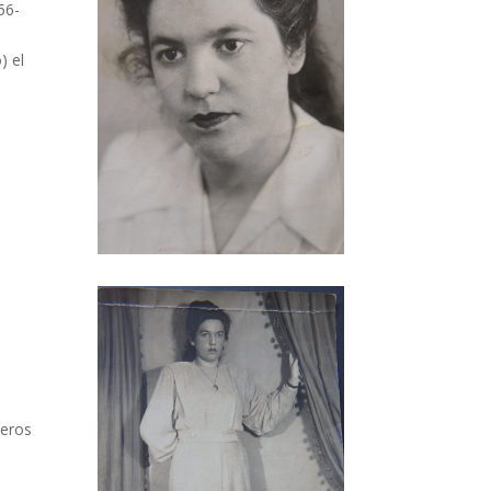
56-
) el
meros