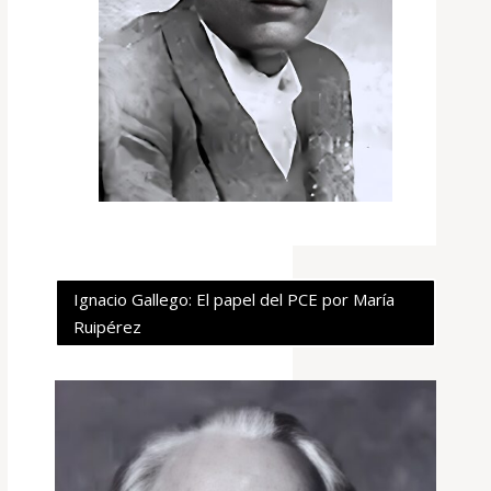
Ignacio Gallego: El papel del PCE por María
Ruipérez