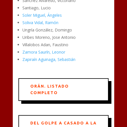
Sánchez Alvaredo, Victoriano
Santiago, Lucio
Soler Miguel, Ángeles
Soliva Vidal, Ramón
Ungría González, Domingo
Uribes Moreno, Jose Antonio
Villalobos Adan, Faustino
Zamora Saurín, Leonor
Zapiraín Aguinaga, Sebastián
ORÁN. LISTADO
COMPLETO
DEL GOLPE A CASADO A LA