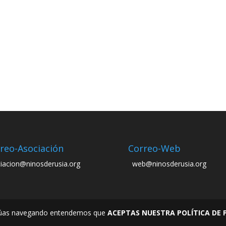
reo-Asociación
Correo-Web
iacion@ninosderusia.org
web@ninosderusia.org
tinúas navegando entendemos que
ACEPTAS NUESTRA POLÍTICA DE 