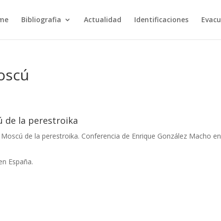
rme
Bibliografia
Actualidad
Identificaciones
Evacu
oscú
ú de la perestroika
 Moscú de la perestroika. Conferencia de Enrique González Macho en
en España.