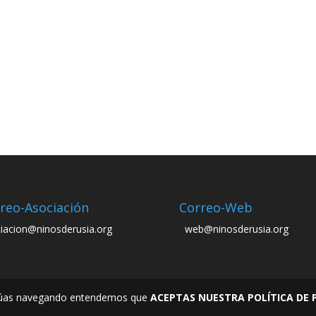
reo-Asociación
Correo-Web
iacion@ninosderusia.org
web@ninosderusia.org
tinúas navegando entendemos que
ACEPTAS NUESTRA POLÍTICA DE 