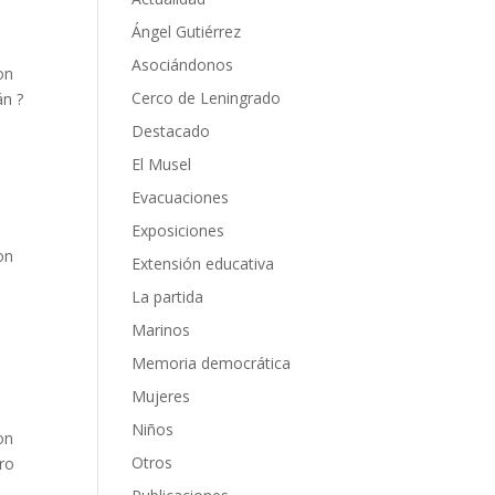
Ángel Gutiérrez
Asociándonos
on
Cerco de Leningrado
án ?
Destacado
El Musel
Evacuaciones
Exposiciones
on
Extensión educativa
La partida
Marinos
Memoria democrática
Mujeres
Niños
on
Otros
ero