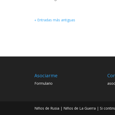
« Entradas más antiguas
Asociarme
Cor
Formulario
asoc
Niños de Rusia | Niños de La Guerra | Si con